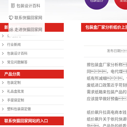
包装设计百科
联系快猫回家网
新闻分类
包装盒厂家分析纸价上
走进快猫回家网
站的入口
公司新闻
从
站的入口
行业新闻
发布日期
包装设计百科
常见问题解答
擦包装盒厂家分析称
同，电代煤
产品分类
纸有所减缩，
包装定制
废纸进口政策近乎苛刻
礼品盒批发
需求纸箱来包装产品的
应该提早做好预备
手提袋定制
塑料包装袋定做
纸价飙升拉高电商本钱
纸价飙升关于依托快递
联系快猫回家网站的入口
外，产品外的纸质