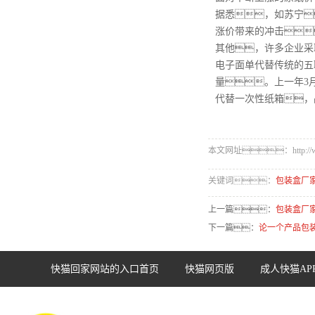
据悉，如苏宁
涨价带来的冲击
其他，许多企业采
电子面单代替传统的五
量。上一年3
代替一次性纸箱，
本文网址：http://www.m
关键词：
包装盒厂
上一篇：
包装盒厂
下一篇：
论一个产品包
快猫回家网站的入口首页
快猫网页版
成人快猫AP
化