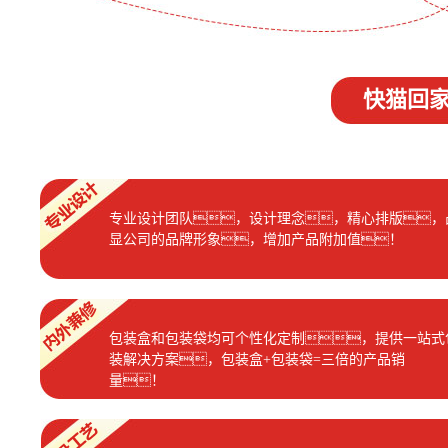
快猫回
的入口
专业设计团队，设计理念，精心排版，
显公司的品牌形象，增加产品附加值！
包装盒和包装袋均可个性化定制，提供一站式
装解决方案，包装盒+包装袋=三倍的产品销
量！